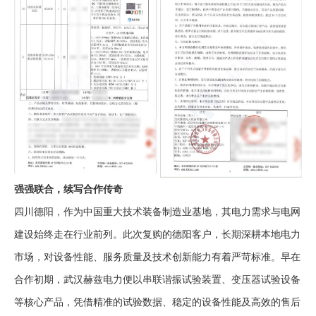
强强联合，续写合作传奇
四川德阳，作为中国重大技术装备制造业基地，其电力需求与电网
建设始终走在行业前列。此次复购的德阳客户，长期深耕本地电力
市场，对设备性能、服务质量及技术创新能力有着严苛标准。早在
合作初期，武汉赫兹电力便以串联谐振试验装置、变压器试验设备
等核心产品，凭借精准的试验数据、稳定的设备性能及高效的售后