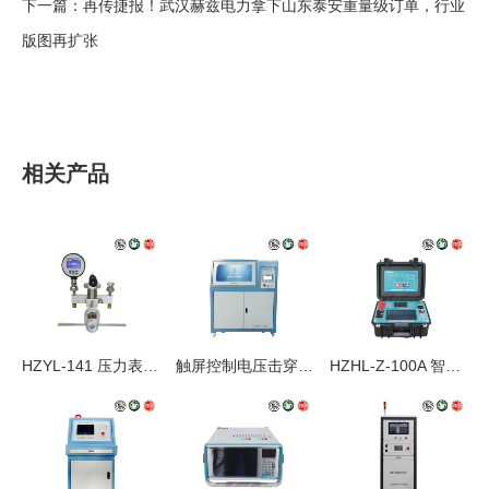
下一篇：
再传捷报！武汉赫兹电力拿下山东泰安重量级订单，行业
版图再扩张
相关产品
HZYL-141 压力表校验仪
触屏控制电压击穿试验仪
HZHL-Z-100A 智能回路电阻测试仪