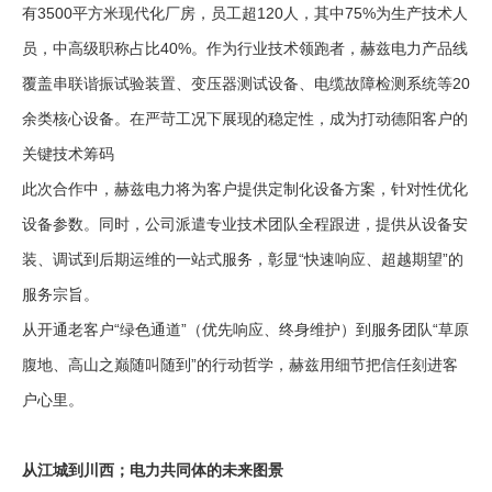
有3500平方米现代化厂房，员工超120人，其中75%为生产技术人
员，中高级职称占比40%。作为行业技术领跑者，赫兹电力产品线
覆盖串联谐振试验装置、变压器测试设备、电缆故障检测系统等20
余类核心设备。在严苛工况下展现的稳定性，成为打动德阳客户的
关键技术筹码
此次合作中，赫兹电力将为客户提供定制化设备方案，针对性优化
设备参数。同时，公司派遣专业技术团队全程跟进，提供从设备安
装、调试到后期运维的一站式服务，彰显“快速响应、超越期望”的
服务宗旨。
从开通老客户“绿色通道”（优先响应、终身维护）到服务团队“草原
腹地、高山之巅随叫随到”的行动哲学，赫兹用细节把信任刻进客
户心里。
从江城到川西；电力共同体的未来图景