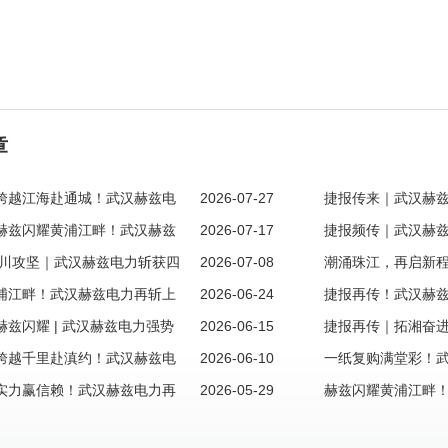
章
跨越江海赴通城！武汉赫兹电
2026-07-27
捷报传来｜武汉赫
江苏南通大额新客户订单
赫兹闪耀黄浦江畔！武汉赫兹
2026-07-17
余高压检测设备项
捷报频传｜武汉赫
海大额订单，续写跨区域合作新篇章
拓川攻坚｜武汉赫兹电力斩获四
2026-07-08
单，深耕四川德阳
潮涌珠江，再启新
新客户订单！
浦江畔！武汉赫兹电力再斩上
2026-06-24
签约深圳大额新订
捷报再传！武汉赫兹
，续写跨区域合作新篇章
兹闪耀 | 武汉赫兹电力强势
2026-06-15
城”益阳，老客户复
捷报再传｜拓湘奋
额新订单！
跨越千里赴滇约！武汉赫兹电
2026-06-10
兹电力成功签约湖
一纸复购满堂彩！
昆明新客户大额订单，西南市场再添重磅伙伴
实力赢信赖！武汉赫兹电力再
2026-05-29
渭南老客户信赖，续
赫兹闪耀黄浦江畔
老客户大额复购订单
海大额订单，再掀