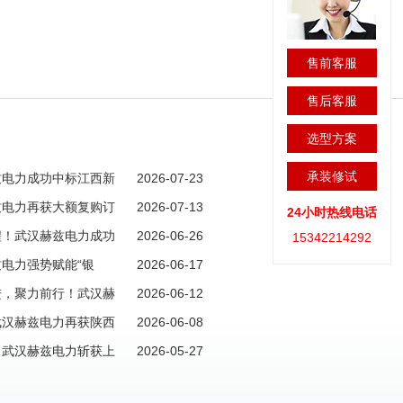
售前客服
售后客服
选型方案
承装修试
兹电力成功中标江西新
2026-07-23
目，开拓赣鄱市场新版图！
兹电力再获大额复购订
2026-07-13
24小时热线电话
市场！
程！武汉赫兹电力成功
2026-06-26
15342214292
单
电力强势赋能“银
2026-06-17
购大单彰显硬核实力！
进，聚力前行！武汉赫
2026-06-12
南株洲大额新订单
武汉赫兹电力再获陕西
2026-06-08
写“信任长歌”新篇章
！武汉赫兹电力斩获上
2026-05-27
市场风暴！