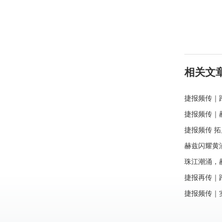
相关文
捷报频传｜
力强势斩获
捷报频传｜
电力再斩上
捷报频传 
川德阳大额
赫兹闪耀黄
海大额订单
珠江潮涌，赫
斩获珠海大
捷报再传｜
力成功签约
捷报频传｜
获广东汕头