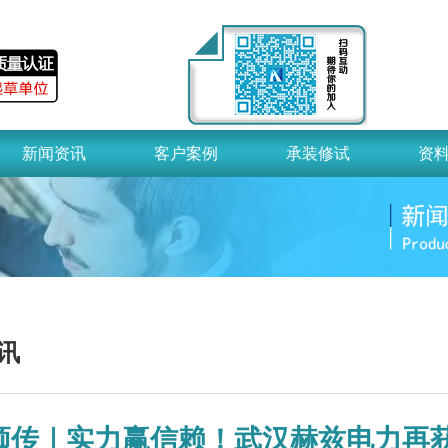
新闻资讯
客户案例
承装修试
资
讯
频传｜实力赢信赖！武汉赫兹电力再