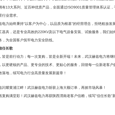
拥有13大系列、近百种优质产品，全面通过ISO9001质量管理体系认证
景行业需求。
兹电力始终秉持“以客户为中心，以品质为根基"的经营理念，拒绝粗放发
工器具，还是专业高效的220KV及以下电气设备安装、试验服务，我们
务，为全国客户筑牢电力安全防线。
信任长歌
，皆是前行动力；每一次复购，皆是全新开端！未来，武汉赫兹电力将继
，以更硬核的产品、更专业的技术、更贴心的服务，回馈每一位新老客户
效落地，续写电力行业高质量发展新篇章！
兹闪耀黄浦江畔！武汉赫兹电力斩获上海大额订单，再掀市场风暴！
纸复购满堂彩！武汉赫兹电力再获陕西渭南老客户信赖，续写“信任长歌”