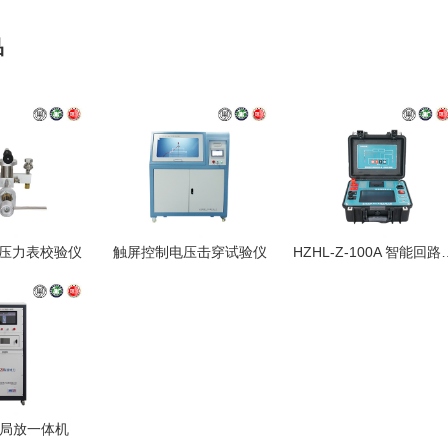
品
1 压力表校验仪
触屏控制电压击穿试验仪
HZHL-Z-100
VI 局放一体机