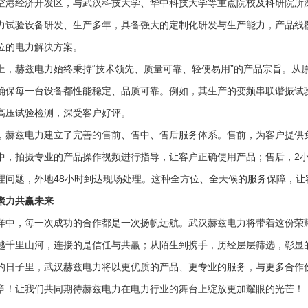
空港经济开发区，与武汉科技大学、华中科技大学等重点院校及科研院所
力试验设备研发、生产多年，具备强大的定制化研发与生产能力，产品线
位的电力解决方案。
上，赫兹电力始终秉持“技术领先、质量可靠、轻便易用”的产品宗旨。从
确保每一台设备都性能稳定、品质可靠。例如，其生产的变频串联谐振试
高压试验检测，深受客户好评。
，赫兹电力建立了完善的售前、售中、售后服务体系。售前，为客户提供
中，拍摄专业的产品操作视频进行指导，让客户正确使用产品；售后，2小
理问题，外地48小时到达现场处理。这种全方位、全天候的服务保障，让
聚力共赢未来
洋中，每一次成功的合作都是一次扬帆远航。武汉赫兹电力将带着这份荣
越千里山河，连接的是信任与共赢；从陌生到携手，历经层层筛选，彰显
的日子里，武汉赫兹电力将以更优质的产品、更专业的服务，与更多合作
章！让我们共同期待赫兹电力在电力行业的舞台上绽放更加耀眼的光芒！