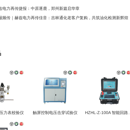
兹电力再传捷报：中原逐鹿，郑州新篇启华章
报频传｜赫兹电力再传佳音：吉林通化老客户复购，共筑油化检测新辉煌
品
1 压力表校验仪
触屏控制电压击穿试验仪
HZHL-Z-100