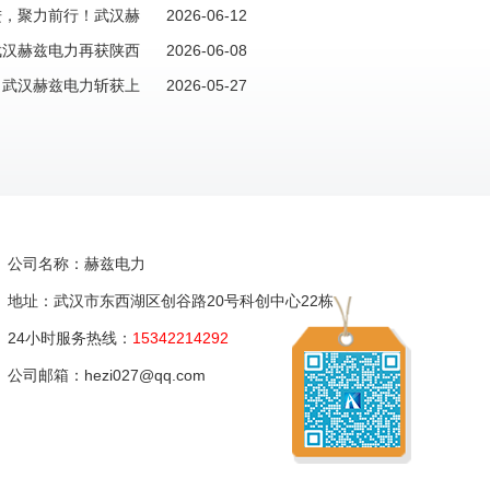
购大单彰显硬核实力！
进，聚力前行！武汉赫
2026-06-12
南株洲大额新订单
武汉赫兹电力再获陕西
2026-06-08
写“信任长歌”新篇章
！武汉赫兹电力斩获上
2026-05-27
市场风暴！
公司名称：赫兹电力
地址：武汉市东西湖区创谷路20号科创中心22栋
24小时服务热线：
15342214292
公司邮箱：hezi027@qq.com