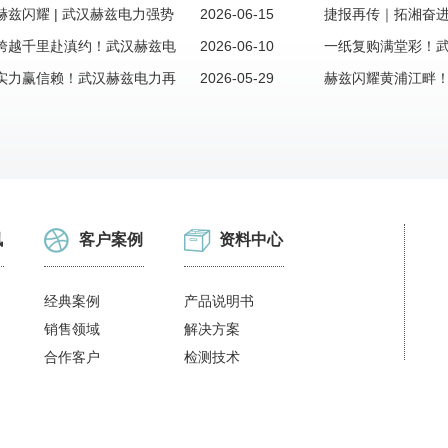
，续写跨区域合作新篇章
兹闪耀 | 武汉赫兹电力强势
2026-06-15
城”益阳，老客户复
捷报再传｜拓湘奋
额新订单！
跨越千里赴滇约！武汉赫兹电
2026-06-10
兹电力成功签约湖
一纸复购满堂彩！
昆明新客户大额订单，西南市场再添重磅伙伴
实力赢信赖！武汉赫兹电力再
2026-05-29
渭南老客户信赖，续
赫兹闪耀黄浦江畔
老客户大额复购订单
海大额订单，再掀
讯
客户案例
资料中心
经典案例
产品说明书
销售领域
解决方案
合作客户
检测技术