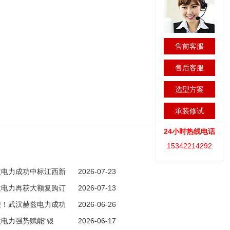
售前客服
售后客服
选型方案
承装修试
24小时热线电话
15342214292
兹电力成功中标江西新
2026-07-23
目，开拓赣鄱市场新版图！
兹电力再获大额复购订
2026-07-13
市场！
程！武汉赫兹电力成功
2026-06-26
单
电力强势赋能“银
2026-06-17