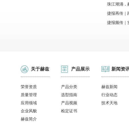
海大额订单
珠江潮涌，赫
斩获珠海大
捷报再传｜
力成功签约
捷报频传｜
获广东汕头
关于赫兹
产品展示
新闻资
荣誉资质
产品分类
赫兹新闻
质量管理
选型指南
行业动态
应用领域
产品视频
技术天地
企业风貌
检定证书
赫兹简介