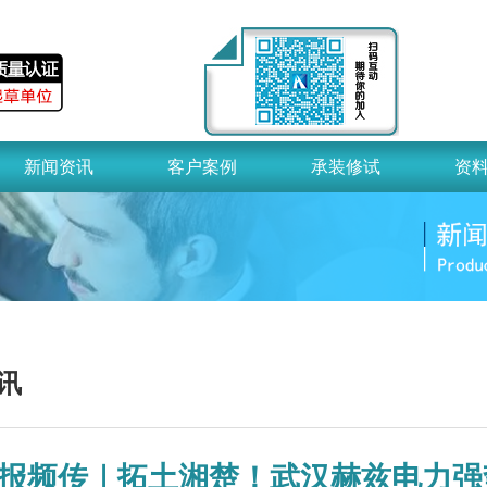
新闻资讯
客户案例
承装修试
资
讯
报频传｜拓土湘楚！武汉赫兹电力强