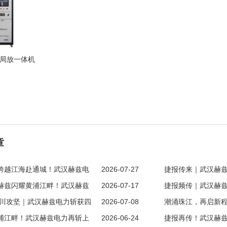
VI 局放一体机
章
跨越江海赴通城！武汉赫兹电
2026-07-27
捷报传来｜武汉赫
江苏南通大额新客户订单
赫兹闪耀黄浦江畔！武汉赫兹
2026-07-17
余高压检测设备项
捷报频传｜武汉赫
海大额订单，续写跨区域合作新篇章
拓川攻坚｜武汉赫兹电力斩获四
2026-07-08
单，深耕四川德阳
潮涌珠江，再启新
新客户订单！
浦江畔！武汉赫兹电力再斩上
2026-06-24
签约深圳大额新订
捷报再传！武汉赫兹