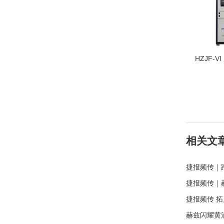
HZJF-
相关文
捷报频传｜
力强势斩获
捷报频传｜
电力再斩上
捷报频传 
川德阳大额
赫兹闪耀黄