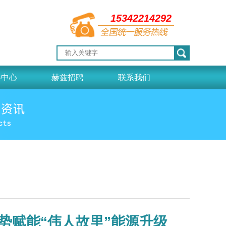
15342214292
料中心
赫兹招聘
联系我们
势赋能“伟人故里”能源升级