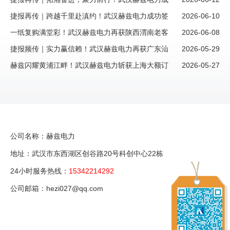
功签约湖南株洲大额新订单
捷报再传｜跨越千里赴滇约！武汉赫兹电力成功签
2026-06-10
约昆明新客户大额订单，西南市场再添重磅伙伴
一纸复购满堂彩！武汉赫兹电力再获陕西渭南老客
2026-06-08
户信赖，续写“信任长歌”新篇章
捷报频传｜实力赢信赖！武汉赫兹电力再获广东汕
2026-05-29
头老客户大额复购订单
赫兹闪耀黄浦江畔！武汉赫兹电力斩获上海大额订
2026-05-27
单，再掀市场风暴！
公司名称：赫兹电力
地址：武汉市东西湖区创谷路20号科创中心22栋
24小时服务热线：
15342214292
公司邮箱：hezi027@qq.com