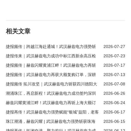
相关文章
捷报频传｜跨越江海赴通城！武汉赫兹电力强势斩
2026-07-27
获江苏南通大额新客户订单
捷报传来｜武汉赫兹电力成功中标江西新余高压检
2026-07-23
测设备项目，开拓赣鄱市场新版图！
捷报频传｜赫兹闪耀黄浦江畔！武汉赫兹电力再斩
2026-07-17
上海大额订单，续写跨区域合作新篇章
捷报频传｜武汉赫兹电力再获大额复购订单，深耕
2026-07-13
四川德阳市场！
捷报频传 拓川攻坚｜武汉赫兹电力斩获四川德阳大
2026-07-08
额新客户订单！
潮涌珠江，再启新程！武汉赫兹电力成功签约深圳
2026-06-26
大额新订单
赫兹闪耀黄浦江畔！武汉赫兹电力再斩上海大额订
2026-06-24
单，续写跨区域合作新篇章
捷报再传！武汉赫兹电力强势赋能“银城”益阳，老客
2026-06-17
户复购大单彰显硬核实力！
珠江潮涌，赫兹闪耀 | 武汉赫兹电力强势斩获珠海
2026-06-15
大额新订单！
捷报再传｜拓湘奋进，聚力前行！武汉赫兹电力成
2026-06-12