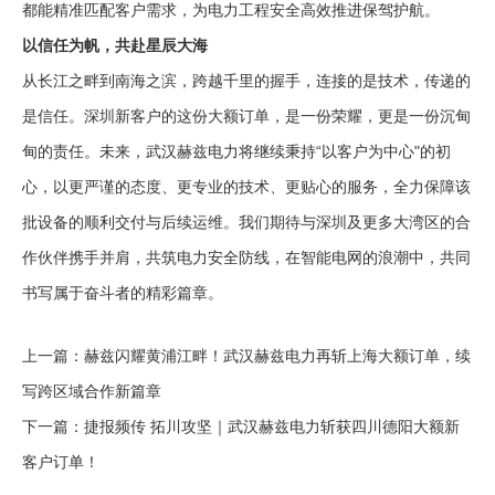
都能精准匹配客户需求，为电力工程安全高效推进保驾护航。
以信任为帆，共赴星辰大海
从长江之畔到南海之滨，跨越千里的握手，连接的是技术，传递的
是信任。深圳新客户的这份大额订单，是一份荣耀，更是一份沉甸
甸的责任。未来，武汉赫兹电力将继续秉持“以客户为中心"的初
心，以更严谨的态度、更专业的技术、更贴心的服务，全力保障该
批设备的顺利交付与后续运维。我们期待与深圳及更多大湾区的合
作伙伴携手并肩，共筑电力安全防线，在智能电网的浪潮中，共同
书写属于奋斗者的精彩篇章。
上一篇：
赫兹闪耀黄浦江畔！武汉赫兹电力再斩上海大额订单，续
写跨区域合作新篇章
下一篇：
捷报频传 拓川攻坚｜武汉赫兹电力斩获四川德阳大额新
客户订单！