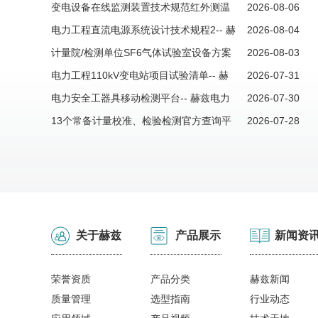
变电设备在线监测装置技术规范红外测温
2026-08-06
装置-- 赫兹电力
电力工程直流电源系统设计技术规程2-- 赫
2026-08-04
兹电力
计量院/检测单位SF6气体试验室设备方案
2026-08-03
清单-- 赫兹电力
电力工程110kV变电站项目试验清单-- 赫
2026-07-31
兹电力
电力安全工器具移动检测平台-- 赫兹电力
2026-07-30
13个常备计量校准、检验检测官方查询平
2026-07-28
台-- 赫兹电力
关于赫兹
产品展示
新闻资
荣誉资质
产品分类
赫兹新闻
质量管理
选型指南
行业动态