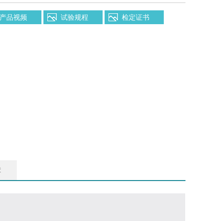
产品视频
试验规程
检定证书
障
一、产品简
HZ-MB