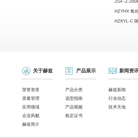
ZGF-Z-2
操作视频
HZYHX 
视频
HZKYL-
频
关于赫兹
产品展示
新闻资
荣誉资质
产品分类
赫兹新闻
质量管理
选型指南
行业动态
应用领域
产品视频
技术天地
企业风貌
检定证书
赫兹简介