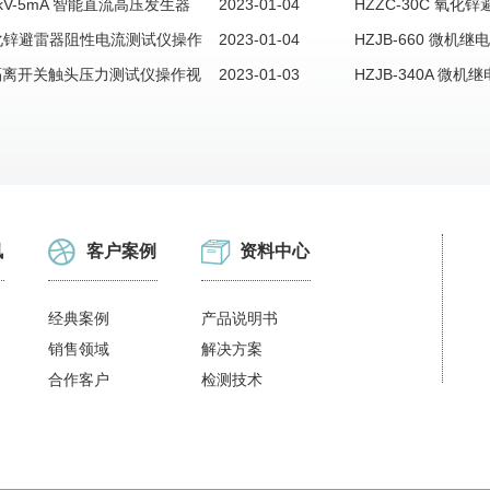
00kV-5mA 智能直流高压发生器
2023-01-04
作视频
HZZC-30C 氧
氧化锌避雷器阻性电流测试仪操作
2023-01-04
操作视频
HZJB-660 微
C 隔离开关触头压力测试仪操作视
2023-01-03
HZJB-340A 微
讯
客户案例
资料中心
经典案例
产品说明书
销售领域
解决方案
合作客户
检测技术