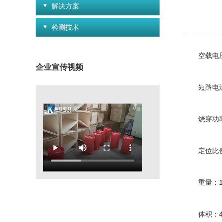
解决方案
检测技术
空载电压：
企业宣传视频
短路电流：
烧穿功率：
定位比例精度
重量：10
体积：48 c