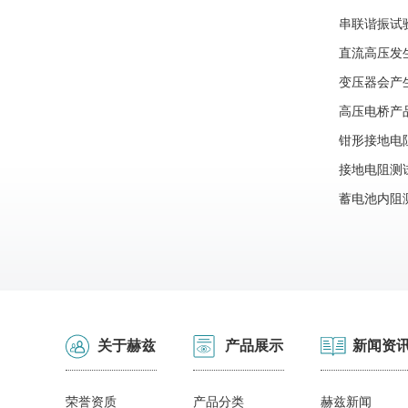
串联谐振试
直流高压发
变压器会产
高压电桥产
钳形接地电
用？
接地电阻测
蓄电池内阻
关于赫兹
产品展示
新闻资
荣誉资质
产品分类
赫兹新闻