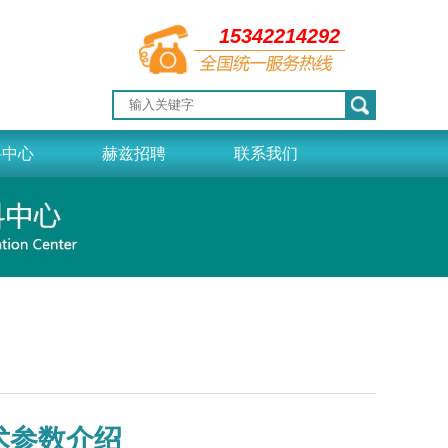
15342214292
料中心
赫兹招聘
联系我们
术参数介绍