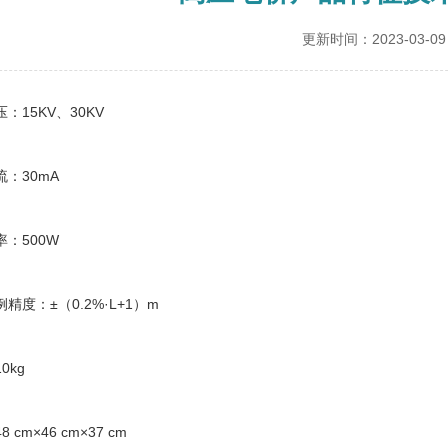
更新时间：2023-03-09
15KV、30KV
30mA
500W
：±（0.2%·L+1）m
kg
m×46 cm×37 cm